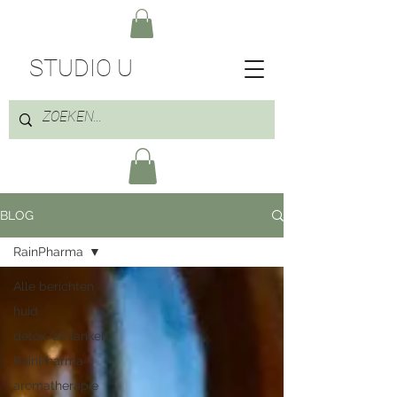
STUDIO U
BLOG
RainPharma
Alle berichten
huid
detox/afslanken
RainPharma
aromatherapie