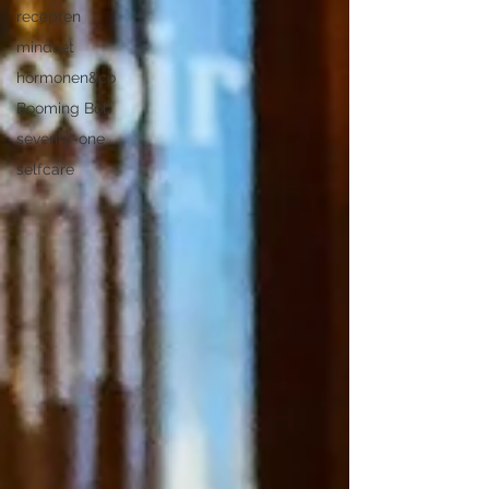
recepten
mindset
hormonen&co
Booming Bob
seventy-one
selfcare