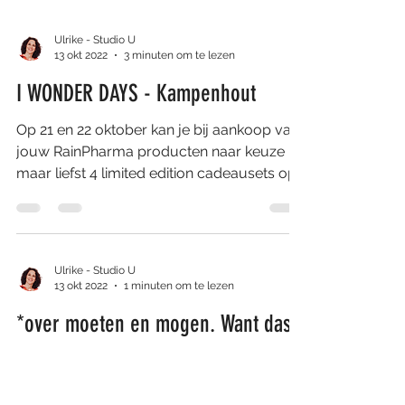
Ulrike - Studio U
13 okt 2022
3 minuten om te lezen
I WONDER DAYS - Kampenhout
Op 21 en 22 oktober kan je bij aankoop van
jouw RainPharma producten naar keuze
maar liefst 4 limited edition cadeausets op
de kop tikken...
Ulrike - Studio U
13 okt 2022
1 minuten om te lezen
*over moeten en mogen. Want das
ni hetzelfde