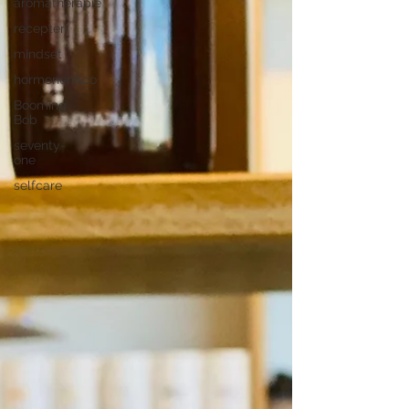
aromatherapie
recepten
mindset
hormonen&co
Booming
Bob
seventy-
one
selfcare