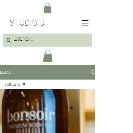
STUDIO U
BLOG
selfcare
Alle
berichten
huid
detox/afslanken
RainPharma