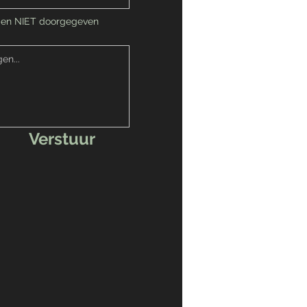
en NIET doorgegeven
Verstuur