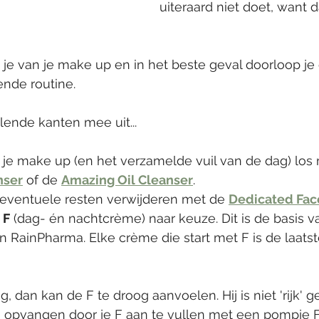
uiteraard niet doet, want 
 je van je make up en in het beste geval doorloop je
nde routine. 
lende kanten mee uit... 
 je je make up (en het verzamelde vuil van de dag) los
nser
 of de 
Amazing Oil Cleanser
. 
eventuele resten verwijderen met de 
Dedicated Fa
 
F
 (dag- én nachtcrème) naar keuze. Dit is de basis va
n RainPharma. Elke crème die start met F is de laatst
oog, dan kan de F te droog aanvoelen. Hij is niet 'rijk' 
g opvangen door je F aan te vullen met een pompje F