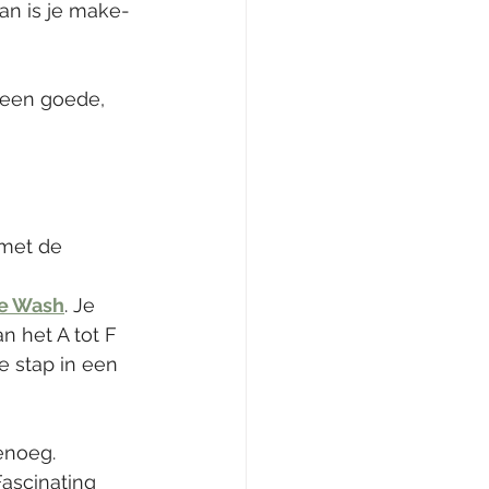
dan is je make-
 een goede, 
 met de 
ce Wash
. Je 
n het A tot F 
e stap in een 
genoeg.
ascinating 