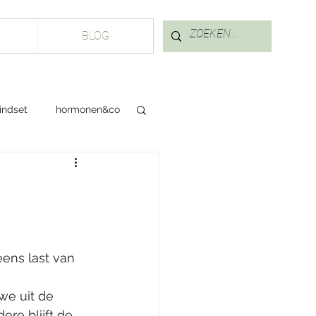
Inloggen
BLOG
indset
hormonen&co
ens last van 
we uit de 
ere blijft de 