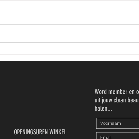
Smeer 
Parfum kan je beter niet in de zon
dragen
Word member en on
uit jouw clean beau
halen...
OPENINGSUREN WINKEL