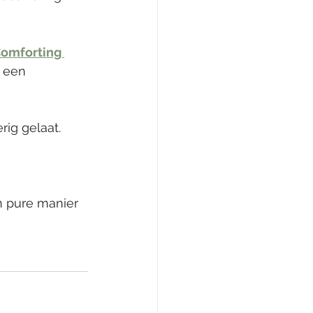
omforting 
 een 
rig gelaat. 
n pure manier 