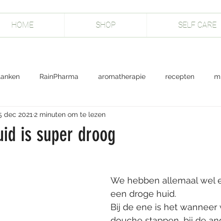
HOME
SHOP
SELF CARE
lanken
RainPharma
aromatherapie
recepten
m
5 dec 2021
2 minuten om te lezen
selfcare
uid is super droog
We hebben allemaal wel e
een droge huid. 
Bij de ene is het wanneer 
douche stappen, bij de and