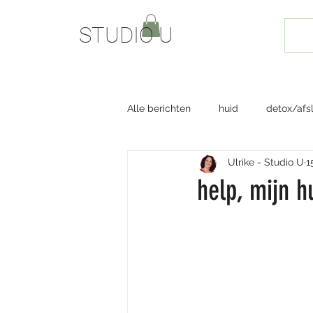
STUDIO U
Alle berichten
huid
detox/afs
Ulrike - Studio U
1
Booming Bob
seventy-one
help, mijn h