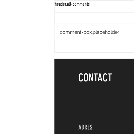
header.all-comments
comment-box.placeholder
I WONDER DAYS - Kampenhout
CONTACT
ADRES