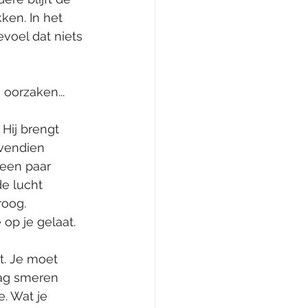
ken. In het 
evoel dat niets 
 oorzaken...
 Hij brengt 
vendien 
een paar 
e lucht 
oog. 
 op je gelaat. 
lt. Je moet 
dag smeren 
. Wat je 