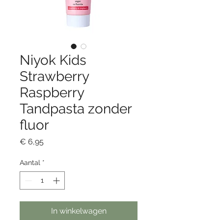
Niyok Kids
Strawberry
Raspberry
Tandpasta zonder
fluor
Prijs
€ 6,95
Aantal
*
In winkelwagen