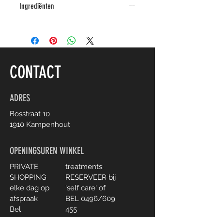
Ingrediënten
Cocos Nucifera Oil*, Xylitol, Aqua,
Calcium Carbonate, Glycerin,
Carpylic/Capric Triglyceride,
Cellulose Gum, Sodium Coco-
Sulfate, Aroma, Magnolia Officinalis
CONTACT
Bark Extract * van gecontroleerde
biologische teelt
ADRES
Bosstraat 10
1910 Kampenhout
OPENINGSUREN WINKEL
PRIVATE
treatments:
SHOPPING
RESERVEER bij
elke dag
op
'self care' of
afspraak
BEL 0496/609
Bel
455