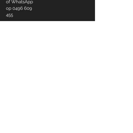
of
WhatsApp
op
0496 609
455
webshop 24/7
Bel ons!
0496 609 455
Word member en ontvang tips om het
beste uit jouw clean beauty en natuurlijk
leven te halen...