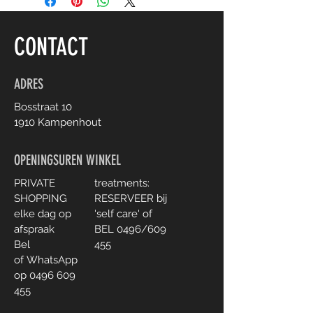
2 druppels ORANGE
2 druppels FRANKINCENSE
2 druppels LIME
CONTACT
ADRES
Bosstraat 10
1910 Kampenhout
OPENINGSUREN WINKEL
PRIVATE
treatments:
SHOPPING
RESERVEER bij
elke dag
op
'self care' of
afspraak
BEL 0496/609
Bel
455
of
WhatsApp
op
0496 609
455