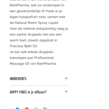
RainPharma, laat ze verdampen in
een geurbrandertje of maak er je
eigen huisparfum mee, samen met
de Natural Room Spray Liquid.
Voor de ultieme ontspanning voeg je
een aantal druppels toe aan een
warm bad, steeds opgelost in
Precious Bath Oil.
Je kan ook enkele druppels
toevoegen aan Professional
Massage Oil van RainPharma.
INGREDIENTS
mentha piperita oil
HAPPY VIBES in je diffuser?
Probeer deze blend!
2 druppels PEPPERMINT