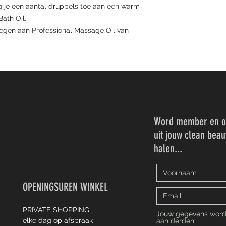
g je een aantal druppels toe aan een warm
ath Oil.
egen aan Professional Massage Oil van
Word member en on
uit jouw clean beau
halen...
OPENINGSUREN WINKEL
PRIVATE SHOPPING
Jouw gegevens word
elke dag
op afspraak
aan derden