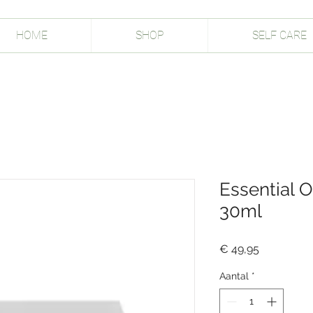
HOME
SHOP
SELF CARE
Essential O
30ml
Prijs
€ 49,95
Aantal
*