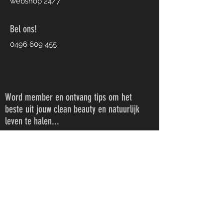
webshop 24/7
Bel ons!
0496 609 455
Word member en ontvang tips om het
beste uit jouw clean beauty en natuurlijk
leven te halen...
Jouw gegevens worden NIET
doorgegeven aan derden