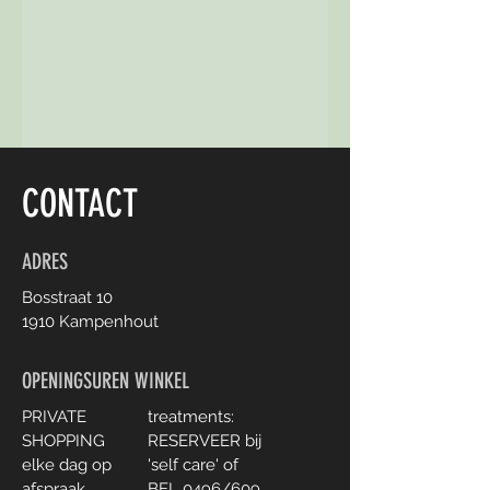
CONTACT
ADRES
Bosstraat 10
1910 Kampenhout
OPENINGSUREN WINKEL
PRIVATE
treatments:
SHOPPING
RESERVEER bij
elke dag
op
'self care' of
afspraak
BEL 0496/609