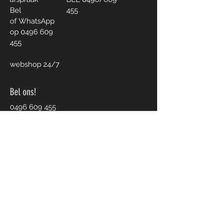
Bel
455
of
WhatsApp
op
0496 609
455
webshop 24/7
Bel ons!
0496 609 455
Word member en ontvang tips om het
beste uit jouw clean beauty en natuurlijk
leven te halen...